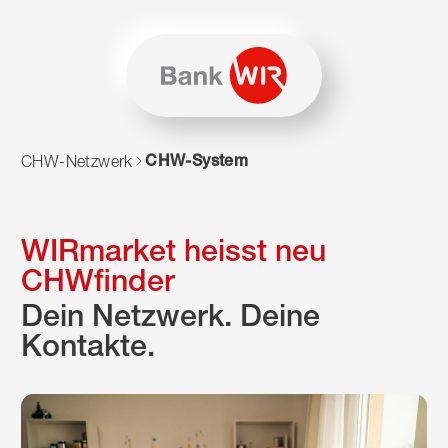
Zum Inhalt springen
Zur Sitemap navigieren
Zum Navigieren dieser Seite wird JavaScript benötigt. Alte
CHW-System
CHW-Netzwerk
WIRmarket heisst neu
CHWfinder
Dein Netzwerk. Deine
Kontakte.