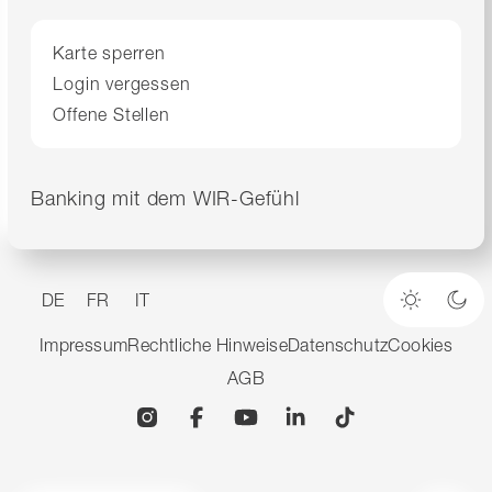
Karte sperren
Login vergessen
Offene Stellen
Banking mit dem WIR-Gefühl
DE
FR
IT
Heller M
Dun
Impressum
Rechtliche Hinweise
Datenschutz
Cookies
AGB
Instagram
Facebook
YouTube
Linkedin
TikTok