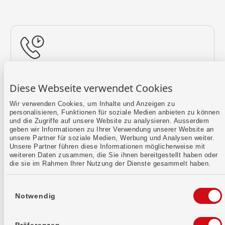
Rückruf vereinbaren
Diese Webseite verwendet Cookies
Lass uns einen Termin finden.
Wir verwenden Cookies, um Inhalte und Anzeigen zu
personalisieren, Funktionen für soziale Medien anbieten zu können
Mehr erfahren
und die Zugriffe auf unsere Website zu analysieren. Ausserdem
geben wir Informationen zu Ihrer Verwendung unserer Website an
unsere Partner für soziale Medien, Werbung und Analysen weiter.
Unsere Partner führen diese Informationen möglicherweise mit
weiteren Daten zusammen, die Sie ihnen bereitgestellt haben oder
die sie im Rahmen Ihrer Nutzung der Dienste gesammelt haben.
Einwilligungsauswahl
Notwendig
Kontaktformular
Sende uns dein Anliegen per E-Mail.
Präferenzen