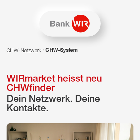
Zum Inhalt springen
Zur Sitemap navigieren
Zum Navigieren dieser Seite wird JavaScript benötigt. Alte
CHW-System
CHW-Netzwerk
WIRmarket heisst neu
CHWfinder
Dein Netzwerk. Deine
Kontakte.