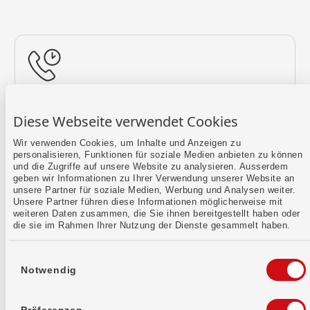
Rückruf vereinbaren
Diese Webseite verwendet Cookies
Lass uns einen Termin finden.
Wir verwenden Cookies, um Inhalte und Anzeigen zu
personalisieren, Funktionen für soziale Medien anbieten zu können
Mehr erfahren
und die Zugriffe auf unsere Website zu analysieren. Ausserdem
geben wir Informationen zu Ihrer Verwendung unserer Website an
unsere Partner für soziale Medien, Werbung und Analysen weiter.
Unsere Partner führen diese Informationen möglicherweise mit
weiteren Daten zusammen, die Sie ihnen bereitgestellt haben oder
die sie im Rahmen Ihrer Nutzung der Dienste gesammelt haben.
Einwilligungsauswahl
Notwendig
Kontaktformular
Sende uns dein Anliegen per E-Mail.
Präferenzen