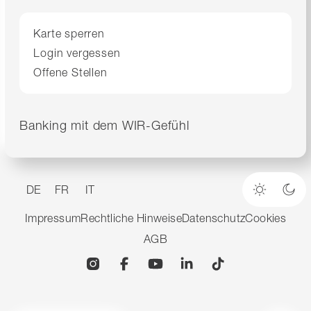
Karte sperren
Login vergessen
Offene Stellen
Banking mit dem WIR-Gefühl
DE
FR
IT
Heller M
Dun
Impressum
Rechtliche Hinweise
Datenschutz
Cookies
AGB
Instagram
Facebook
YouTube
Linkedin
TikTok