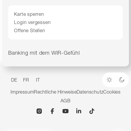
Karte sperren
Login vergessen
Offene Stellen
Banking mit dem WIR-Gefühl
DE
FR
IT
Heller M
Dun
Impressum
Rechtliche Hinweise
Datenschutz
Cookies
AGB
Instagram
Facebook
YouTube
Linkedin
TikTok