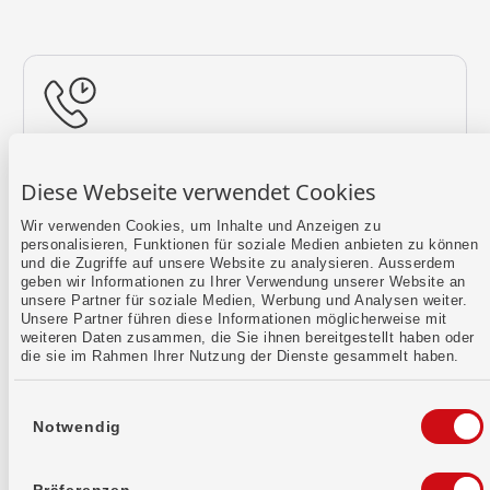
Rückruf vereinbaren
Diese Webseite verwendet Cookies
Lass uns einen Termin finden.
Wir verwenden Cookies, um Inhalte und Anzeigen zu
personalisieren, Funktionen für soziale Medien anbieten zu können
Mehr erfahren
und die Zugriffe auf unsere Website zu analysieren. Ausserdem
geben wir Informationen zu Ihrer Verwendung unserer Website an
unsere Partner für soziale Medien, Werbung und Analysen weiter.
Unsere Partner führen diese Informationen möglicherweise mit
weiteren Daten zusammen, die Sie ihnen bereitgestellt haben oder
die sie im Rahmen Ihrer Nutzung der Dienste gesammelt haben.
Einwilligungsauswahl
Notwendig
Kontaktformular
Sende uns dein Anliegen per E-Mail.
Präferenzen