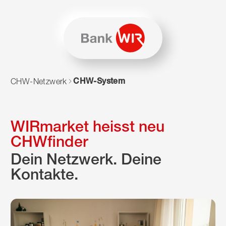
Zum Inhalt springen
Zur Sitemap navigieren
Zum Navigieren dieser Seite wird JavaScript benötigt. Alte
CHW-System
CHW-Netzwerk
WIRmarket heisst neu
CHWfinder
Dein Netzwerk. Deine
Kontakte.