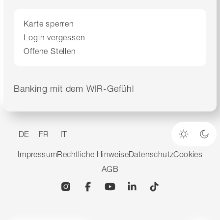
Karte sperren
Login vergessen
Offene Stellen
Banking mit dem WIR-Gefühl
DE
FR
IT
Heller M
Dun
Impressum
Rechtliche Hinweise
Datenschutz
Cookies
AGB
Instagram
Facebook
YouTube
Linkedin
TikTok