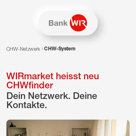
Zum Inhalt springen
Zur Sitemap navigieren
Zum Navigieren dieser Seite wird JavaScript benötigt. Alte
CHW-System
CHW-Netzwerk
WIRmarket heisst neu
CHWfinder
Dein Netzwerk. Deine
Kontakte.