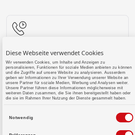
Rückruf vereinbaren
Diese Webseite verwendet Cookies
Lass uns einen Termin finden.
Wir verwenden Cookies, um Inhalte und Anzeigen zu
personalisieren, Funktionen für soziale Medien anbieten zu können
Mehr erfahren
und die Zugriffe auf unsere Website zu analysieren. Ausserdem
geben wir Informationen zu Ihrer Verwendung unserer Website an
unsere Partner für soziale Medien, Werbung und Analysen weiter.
Unsere Partner führen diese Informationen möglicherweise mit
weiteren Daten zusammen, die Sie ihnen bereitgestellt haben oder
die sie im Rahmen Ihrer Nutzung der Dienste gesammelt haben.
Einwilligungsauswahl
Notwendig
Kontaktformular
Sende uns dein Anliegen per E-Mail.
Präferenzen