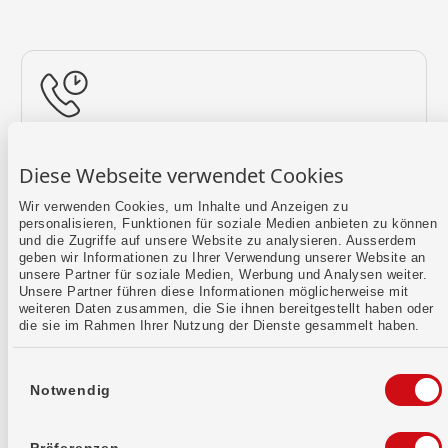
Rückruf vereinbaren
Diese Webseite verwendet Cookies
Lass uns einen Termin finden.
Wir verwenden Cookies, um Inhalte und Anzeigen zu
personalisieren, Funktionen für soziale Medien anbieten zu können
Mehr erfahren
und die Zugriffe auf unsere Website zu analysieren. Ausserdem
geben wir Informationen zu Ihrer Verwendung unserer Website an
unsere Partner für soziale Medien, Werbung und Analysen weiter.
Unsere Partner führen diese Informationen möglicherweise mit
weiteren Daten zusammen, die Sie ihnen bereitgestellt haben oder
die sie im Rahmen Ihrer Nutzung der Dienste gesammelt haben.
Einwilligungsauswahl
Notwendig
Kontaktformular
Sende uns dein Anliegen per E-Mail.
Präferenzen