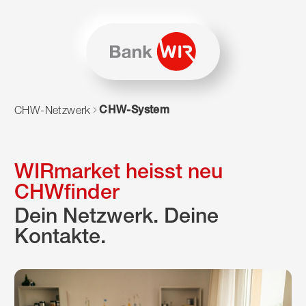
Zum Inhalt springen
Zur Sitemap navigieren
Zum Navigieren dieser Seite wird JavaScript benötigt. Alte
CHW-System
CHW-Netzwerk
WIRmarket heisst neu
CHWfinder
Dein Netzwerk. Deine
Kontakte.