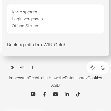
Karte sperren
Login vergessen
Offene Stellen
Banking mit dem WIR-Gefühl
DE
FR
IT
Heller M
Dun
Impressum
Rechtliche Hinweise
Datenschutz
Cookies
AGB
Instagram
Facebook
YouTube
Linkedin
TikTok