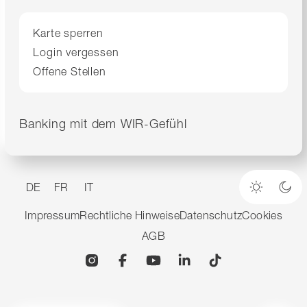
Karte sperren
Login vergessen
Offene Stellen
Banking mit dem WIR-Gefühl
DE
FR
IT
Heller M
Dun
Impressum
Rechtliche Hinweise
Datenschutz
Cookies
AGB
Instagram
Facebook
YouTube
Linkedin
TikTok