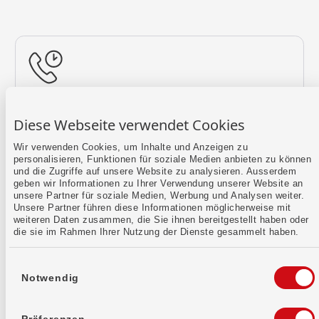
Rückruf vereinbaren
Diese Webseite verwendet Cookies
Lass uns einen Termin finden.
Wir verwenden Cookies, um Inhalte und Anzeigen zu
personalisieren, Funktionen für soziale Medien anbieten zu können
Mehr erfahren
und die Zugriffe auf unsere Website zu analysieren. Ausserdem
geben wir Informationen zu Ihrer Verwendung unserer Website an
unsere Partner für soziale Medien, Werbung und Analysen weiter.
Unsere Partner führen diese Informationen möglicherweise mit
weiteren Daten zusammen, die Sie ihnen bereitgestellt haben oder
die sie im Rahmen Ihrer Nutzung der Dienste gesammelt haben.
Einwilligungsauswahl
Notwendig
Kontaktformular
Sende uns dein Anliegen per E-Mail.
Präferenzen