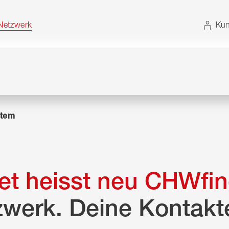
t. Alternativ können Sie die Sitemap ohne JavaScript
etzwerk
Kun
tem
t heisst neu CHWfin
zwerk. Deine Kontakt