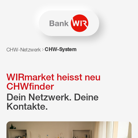
Zum Inhalt springen
Zur Sitemap navigieren
Zum Navigieren dieser Seite wird JavaScript benötigt. Alte
CHW-System
CHW-Netzwerk
WIRmarket heisst neu
CHWfinder
Dein Netzwerk. Deine
Kontakte.