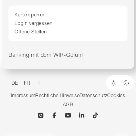
Karte sperren
Login vergessen
Offene Stellen
Banking mit dem WIR-Gefühl
DE
FR
IT
Heller M
Dun
Impressum
Rechtliche Hinweise
Datenschutz
Cookies
AGB
Instagram
Facebook
YouTube
Linkedin
TikTok