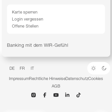
Karte sperren
Login vergessen
Offene Stellen
Banking mit dem WIR-Gefühl
DE
FR
IT
Heller M
Dun
Impressum
Rechtliche Hinweise
Datenschutz
Cookies
AGB
Instagram
Facebook
YouTube
Linkedin
TikTok