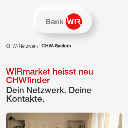
Zum Inhalt springen
Zur Sitemap navigieren
Zum Navigieren dieser Seite wird JavaScript benötigt. Alte
CHW-System
CHW-Netzwerk
WIRmarket heisst neu
CHWfinder
Dein Netzwerk. Deine
Kontakte.