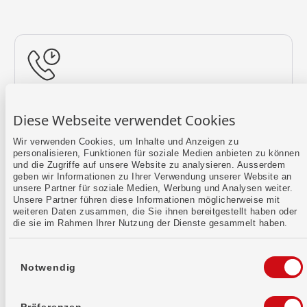
Rückruf vereinbaren
Diese Webseite verwendet Cookies
Lass uns einen Termin finden.
Wir verwenden Cookies, um Inhalte und Anzeigen zu
personalisieren, Funktionen für soziale Medien anbieten zu können
Mehr erfahren
und die Zugriffe auf unsere Website zu analysieren. Ausserdem
geben wir Informationen zu Ihrer Verwendung unserer Website an
unsere Partner für soziale Medien, Werbung und Analysen weiter.
Unsere Partner führen diese Informationen möglicherweise mit
weiteren Daten zusammen, die Sie ihnen bereitgestellt haben oder
die sie im Rahmen Ihrer Nutzung der Dienste gesammelt haben.
Einwilligungsauswahl
Notwendig
Kontaktformular
Sende uns dein Anliegen per E-Mail.
Präferenzen