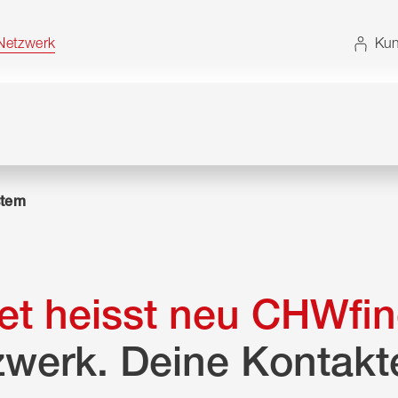
t. Alternativ können Sie die Sitemap ohne JavaScript
etzwerk
Kun
tem
t heisst neu CHWfin
zwerk. Deine Kontakt