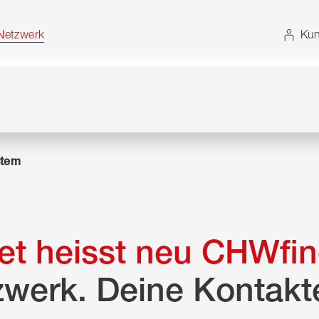
t. Alternativ können Sie die Sitemap ohne JavaScript
etzwerk
Kun
tem
t heisst neu CHWfin
zwerk. Deine Kontakt