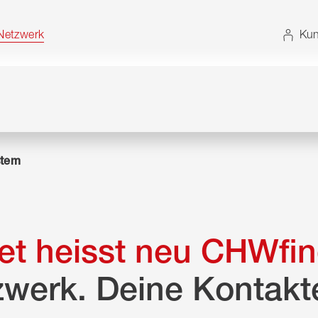
t. Alternativ können Sie die Sitemap ohne JavaScript
etzwerk
Kun
tem
t heisst neu CHWfin
zwerk. Deine Kontakt