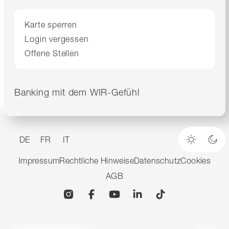
Karte sperren
Login vergessen
Offene Stellen
Banking mit dem WIR-Gefühl
DE
FR
IT
Heller M
Dun
Impressum
Rechtliche Hinweise
Datenschutz
Cookies
AGB
Instagram
Facebook
YouTube
Linkedin
TikTok