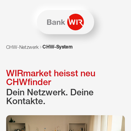
Zum Inhalt springen
Zur Sitemap navigieren
Zum Navigieren dieser Seite wird JavaScript benötigt. Alte
CHW-System
CHW-Netzwerk
WIRmarket heisst neu
CHWfinder
Dein Netzwerk. Deine
Kontakte.