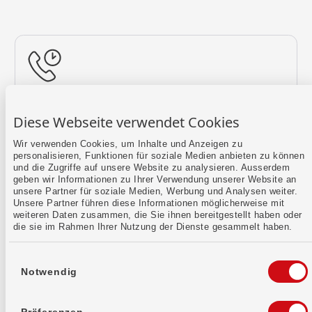
Rückruf vereinbaren
Diese Webseite verwendet Cookies
Lass uns einen Termin finden.
Wir verwenden Cookies, um Inhalte und Anzeigen zu
personalisieren, Funktionen für soziale Medien anbieten zu können
Mehr erfahren
und die Zugriffe auf unsere Website zu analysieren. Ausserdem
geben wir Informationen zu Ihrer Verwendung unserer Website an
unsere Partner für soziale Medien, Werbung und Analysen weiter.
Unsere Partner führen diese Informationen möglicherweise mit
weiteren Daten zusammen, die Sie ihnen bereitgestellt haben oder
die sie im Rahmen Ihrer Nutzung der Dienste gesammelt haben.
Einwilligungsauswahl
Notwendig
Kontaktformular
Sende uns dein Anliegen per E-Mail.
Präferenzen