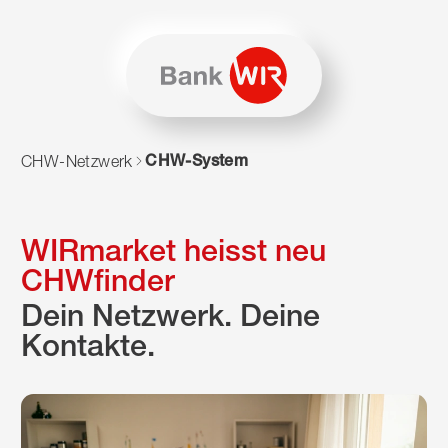
Zum Inhalt springen
Zur Sitemap navigieren
Zum Navigieren dieser Seite wird JavaScript benötigt. Alte
CHW-System
CHW-Netzwerk
WIRmarket heisst neu
CHWfinder
Dein Netzwerk. Deine
Kontakte.