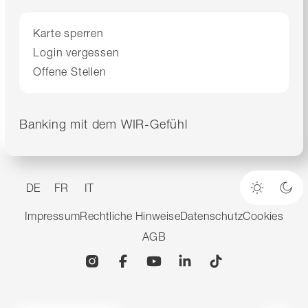
Karte sperren
Login vergessen
Offene Stellen
Banking mit dem WIR-Gefühl
DE
FR
IT
Heller M
Dun
Impressum
Rechtliche Hinweise
Datenschutz
Cookies
AGB
Instagram
Facebook
YouTube
Linkedin
TikTok