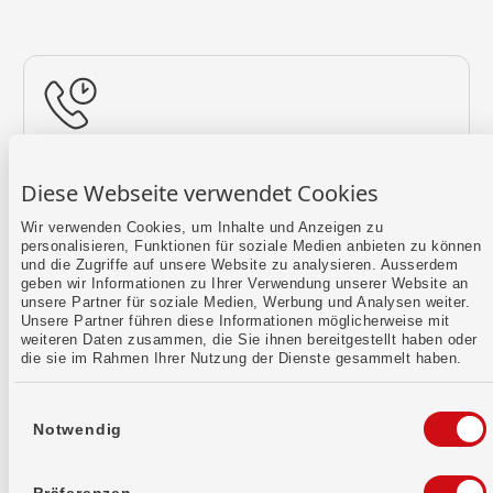
Rückruf vereinbaren
Diese Webseite verwendet Cookies
Lass uns einen Termin finden.
Wir verwenden Cookies, um Inhalte und Anzeigen zu
personalisieren, Funktionen für soziale Medien anbieten zu können
Mehr erfahren
und die Zugriffe auf unsere Website zu analysieren. Ausserdem
geben wir Informationen zu Ihrer Verwendung unserer Website an
unsere Partner für soziale Medien, Werbung und Analysen weiter.
Unsere Partner führen diese Informationen möglicherweise mit
weiteren Daten zusammen, die Sie ihnen bereitgestellt haben oder
die sie im Rahmen Ihrer Nutzung der Dienste gesammelt haben.
Einwilligungsauswahl
Notwendig
Kontaktformular
Sende uns dein Anliegen per E-Mail.
Präferenzen