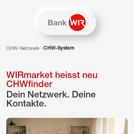
Zum Inhalt springen
Zur Sitemap navigieren
Zum Navigieren dieser Seite wird JavaScript benötigt. Alte
CHW-System
CHW-Netzwerk
WIRmarket heisst neu
CHWfinder
Dein Netzwerk. Deine
Kontakte.