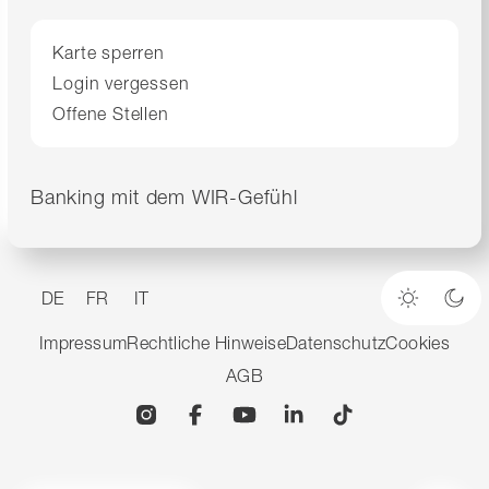
Karte sperren
Login vergessen
Offene Stellen
Banking mit dem WIR-Gefühl
DE
FR
IT
Heller M
Dun
Impressum
Rechtliche Hinweise
Datenschutz
Cookies
AGB
Instagram
Facebook
YouTube
Linkedin
TikTok