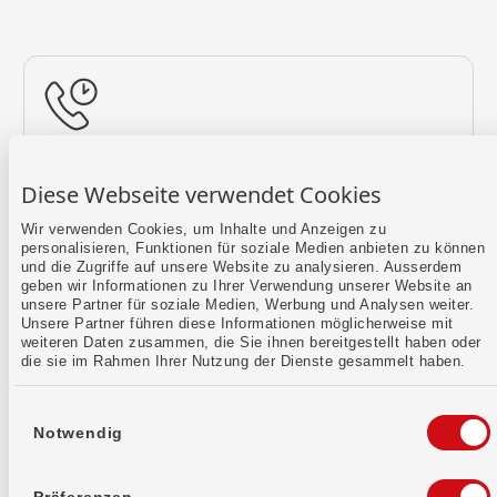
Rückruf vereinbaren
Diese Webseite verwendet Cookies
Lass uns einen Termin finden.
Wir verwenden Cookies, um Inhalte und Anzeigen zu
personalisieren, Funktionen für soziale Medien anbieten zu können
Mehr erfahren
und die Zugriffe auf unsere Website zu analysieren. Ausserdem
geben wir Informationen zu Ihrer Verwendung unserer Website an
unsere Partner für soziale Medien, Werbung und Analysen weiter.
Unsere Partner führen diese Informationen möglicherweise mit
weiteren Daten zusammen, die Sie ihnen bereitgestellt haben oder
die sie im Rahmen Ihrer Nutzung der Dienste gesammelt haben.
Einwilligungsauswahl
Notwendig
Kontaktformular
Sende uns dein Anliegen per E-Mail.
Präferenzen