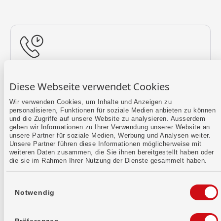
Rückruf vereinbaren
Diese Webseite verwendet Cookies
Lass uns einen Termin finden.
Wir verwenden Cookies, um Inhalte und Anzeigen zu
personalisieren, Funktionen für soziale Medien anbieten zu können
Mehr erfahren
und die Zugriffe auf unsere Website zu analysieren. Ausserdem
geben wir Informationen zu Ihrer Verwendung unserer Website an
unsere Partner für soziale Medien, Werbung und Analysen weiter.
Unsere Partner führen diese Informationen möglicherweise mit
weiteren Daten zusammen, die Sie ihnen bereitgestellt haben oder
die sie im Rahmen Ihrer Nutzung der Dienste gesammelt haben.
Einwilligungsauswahl
Notwendig
Kontaktformular
Sende uns dein Anliegen per E-Mail.
Präferenzen