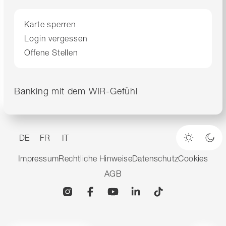
Karte sperren
Login vergessen
Offene Stellen
Banking mit dem WIR-Gefühl
DE
FR
IT
Heller M
Dun
Impressum
Rechtliche Hinweise
Datenschutz
Cookies
AGB
Instagram
Facebook
YouTube
Linkedin
TikTok