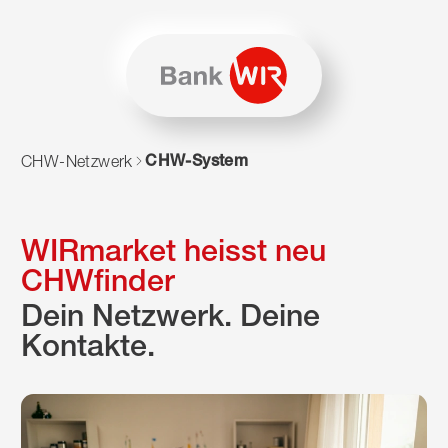
Zum Inhalt springen
Zur Sitemap navigieren
Zum Navigieren dieser Seite wird JavaScript benötigt. Alte
CHW-System
CHW-Netzwerk
WIRmarket heisst neu
CHWfinder
Dein Netzwerk. Deine
Kontakte.