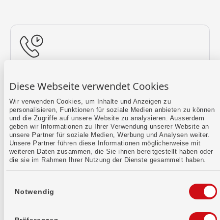
Rückruf vereinbaren
Diese Webseite verwendet Cookies
Lass uns einen Termin finden.
Wir verwenden Cookies, um Inhalte und Anzeigen zu
personalisieren, Funktionen für soziale Medien anbieten zu können
Mehr erfahren
und die Zugriffe auf unsere Website zu analysieren. Ausserdem
geben wir Informationen zu Ihrer Verwendung unserer Website an
unsere Partner für soziale Medien, Werbung und Analysen weiter.
Unsere Partner führen diese Informationen möglicherweise mit
weiteren Daten zusammen, die Sie ihnen bereitgestellt haben oder
die sie im Rahmen Ihrer Nutzung der Dienste gesammelt haben.
Einwilligungsauswahl
Notwendig
Kontaktformular
Sende uns dein Anliegen per E-Mail.
Präferenzen