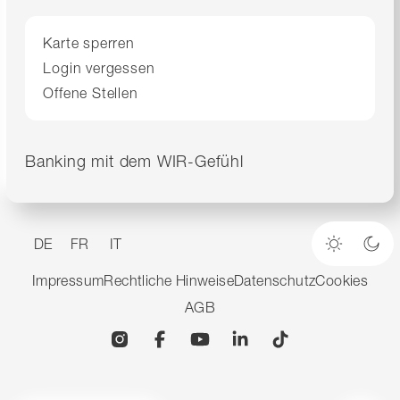
Karte sperren
Login vergessen
Offene Stellen
Banking mit dem WIR-Gefühl
DE
FR
IT
Heller M
Dun
Impressum
Rechtliche Hinweise
Datenschutz
Cookies
AGB
Instagram
Facebook
YouTube
Linkedin
TikTok