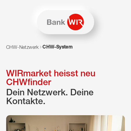
Zum Inhalt springen
Zur Sitemap navigieren
Zum Navigieren dieser Seite wird JavaScript benötigt. Alte
CHW-System
CHW-Netzwerk
WIRmarket heisst neu
CHWfinder
Dein Netzwerk. Deine
Kontakte.