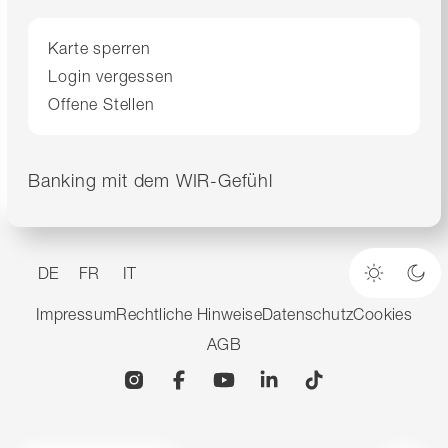
Karte sperren
Login vergessen
Offene Stellen
Banking mit dem WIR-Gefühl
DE
FR
IT
Heller M
Dun
Impressum
Rechtliche Hinweise
Datenschutz
Cookies
AGB
Instagram
Facebook
YouTube
Linkedin
TikTok