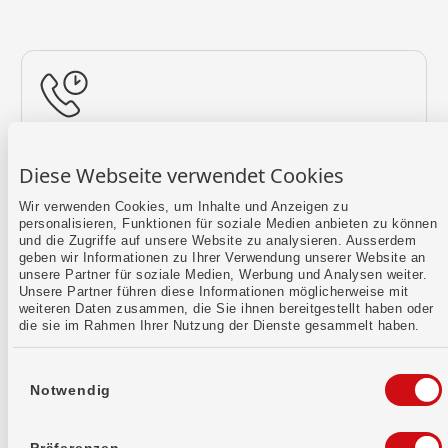
Rückruf vereinbaren
Diese Webseite verwendet Cookies
Lass uns einen Termin finden.
Wir verwenden Cookies, um Inhalte und Anzeigen zu
personalisieren, Funktionen für soziale Medien anbieten zu können
Mehr erfahren
und die Zugriffe auf unsere Website zu analysieren. Ausserdem
geben wir Informationen zu Ihrer Verwendung unserer Website an
unsere Partner für soziale Medien, Werbung und Analysen weiter.
Unsere Partner führen diese Informationen möglicherweise mit
weiteren Daten zusammen, die Sie ihnen bereitgestellt haben oder
die sie im Rahmen Ihrer Nutzung der Dienste gesammelt haben.
Einwilligungsauswahl
Notwendig
Kontaktformular
Sende uns dein Anliegen per E-Mail.
Präferenzen