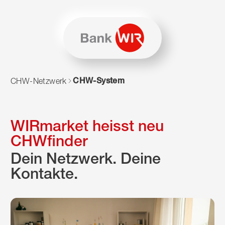
Zum Inhalt springen
Zur Sitemap navigieren
Zum Navigieren dieser Seite wird JavaScript benötigt. Alte
CHW-System
CHW-Netzwerk
WIRmarket heisst neu
CHWfinder
Dein Netzwerk. Deine
Kontakte.