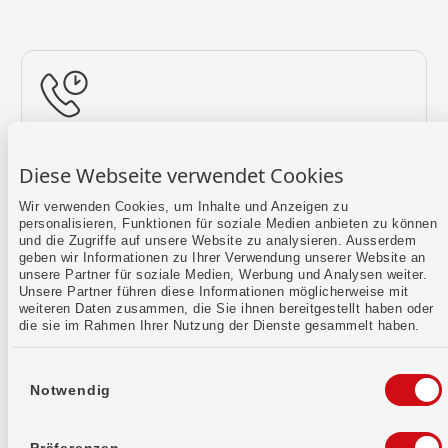
Rückruf vereinbaren
Diese Webseite verwendet Cookies
Lass uns einen Termin finden.
Wir verwenden Cookies, um Inhalte und Anzeigen zu
personalisieren, Funktionen für soziale Medien anbieten zu können
Mehr erfahren
und die Zugriffe auf unsere Website zu analysieren. Ausserdem
geben wir Informationen zu Ihrer Verwendung unserer Website an
unsere Partner für soziale Medien, Werbung und Analysen weiter.
Unsere Partner führen diese Informationen möglicherweise mit
weiteren Daten zusammen, die Sie ihnen bereitgestellt haben oder
die sie im Rahmen Ihrer Nutzung der Dienste gesammelt haben.
Einwilligungsauswahl
Notwendig
Kontaktformular
Sende uns dein Anliegen per E-Mail.
Präferenzen