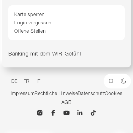
Karte sperren
Login vergessen
Offene Stellen
Banking mit dem WIR-Gefühl
DE
FR
IT
Heller M
Dun
Impressum
Rechtliche Hinweise
Datenschutz
Cookies
AGB
Instagram
Facebook
YouTube
Linkedin
TikTok