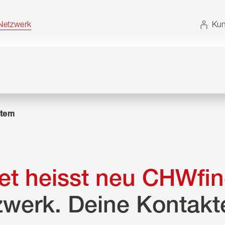
t. Alternativ können Sie die Sitemap ohne JavaScript
etzwerk
Kun
tem
t heisst neu CHWfin
zwerk. Deine Kontakt