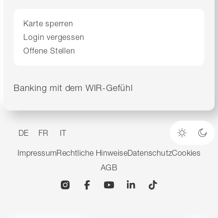
Karte sperren
Login vergessen
Offene Stellen
Banking mit dem WIR-Gefühl
DE
FR
IT
Heller M
Dun
Impressum
Rechtliche Hinweise
Datenschutz
Cookies
AGB
Instagram
Facebook
YouTube
Linkedin
TikTok