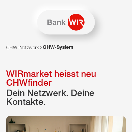
Zum Inhalt springen
Zur Sitemap navigieren
Zum Navigieren dieser Seite wird JavaScript benötigt. Alte
CHW-System
CHW-Netzwerk
WIRmarket heisst neu
CHWfinder
Dein Netzwerk. Deine
Kontakte.