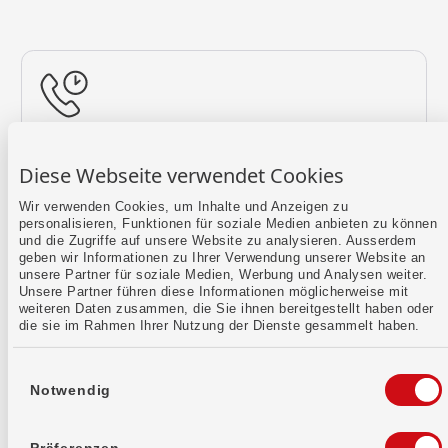
Rückruf vereinbaren
Diese Webseite verwendet Cookies
Lass uns einen Termin finden.
Wir verwenden Cookies, um Inhalte und Anzeigen zu
personalisieren, Funktionen für soziale Medien anbieten zu können
Mehr erfahren
und die Zugriffe auf unsere Website zu analysieren. Ausserdem
geben wir Informationen zu Ihrer Verwendung unserer Website an
unsere Partner für soziale Medien, Werbung und Analysen weiter.
Unsere Partner führen diese Informationen möglicherweise mit
weiteren Daten zusammen, die Sie ihnen bereitgestellt haben oder
die sie im Rahmen Ihrer Nutzung der Dienste gesammelt haben.
Einwilligungsauswahl
Notwendig
Kontaktformular
Sende uns dein Anliegen per E-Mail.
Präferenzen