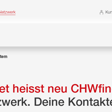
t. Alternativ können Sie die Sitemap ohne JavaScript
etzwerk
Kun
tem
t heisst neu CHWfin
zwerk. Deine Kontakt