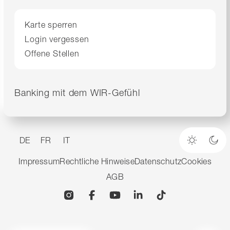
Karte sperren
Login vergessen
Offene Stellen
Banking mit dem WIR-Gefühl
DE
FR
IT
Heller M
Dun
Impressum
Rechtliche Hinweise
Datenschutz
Cookies
AGB
Instagram
Facebook
YouTube
Linkedin
TikTok