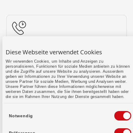
Rückruf vereinbaren
Diese Webseite verwendet Cookies
Lass uns einen Termin finden.
Wir verwenden Cookies, um Inhalte und Anzeigen zu
personalisieren, Funktionen für soziale Medien anbieten zu können
Mehr erfahren
und die Zugriffe auf unsere Website zu analysieren. Ausserdem
geben wir Informationen zu Ihrer Verwendung unserer Website an
unsere Partner für soziale Medien, Werbung und Analysen weiter.
Unsere Partner führen diese Informationen möglicherweise mit
weiteren Daten zusammen, die Sie ihnen bereitgestellt haben oder
die sie im Rahmen Ihrer Nutzung der Dienste gesammelt haben.
Einwilligungsauswahl
Notwendig
Kontaktformular
Sende uns dein Anliegen per E-Mail.
Präferenzen