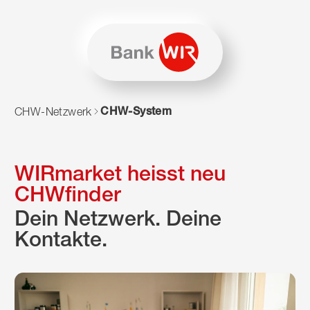
Zum Inhalt springen
Zur Sitemap navigieren
Zum Navigieren dieser Seite wird JavaScript benötigt. Alte
CHW-System
CHW-Netzwerk
WIRmarket heisst neu
CHWfinder
Dein Netzwerk. Deine
Kontakte.