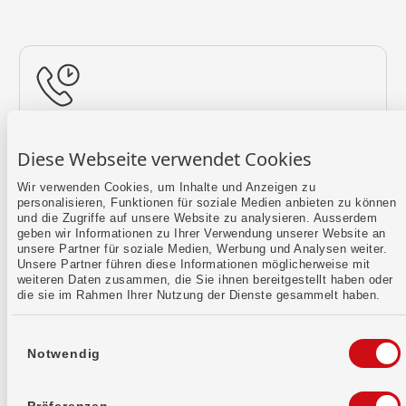
Rückruf vereinbaren
Diese Webseite verwendet Cookies
Lass uns einen Termin finden.
Wir verwenden Cookies, um Inhalte und Anzeigen zu
personalisieren, Funktionen für soziale Medien anbieten zu können
Mehr erfahren
und die Zugriffe auf unsere Website zu analysieren. Ausserdem
geben wir Informationen zu Ihrer Verwendung unserer Website an
unsere Partner für soziale Medien, Werbung und Analysen weiter.
Unsere Partner führen diese Informationen möglicherweise mit
weiteren Daten zusammen, die Sie ihnen bereitgestellt haben oder
die sie im Rahmen Ihrer Nutzung der Dienste gesammelt haben.
Einwilligungsauswahl
Notwendig
Kontaktformular
Sende uns dein Anliegen per E-Mail.
Präferenzen