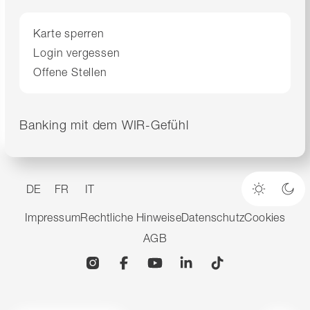
Karte sperren
Login vergessen
Offene Stellen
Banking mit dem WIR-Gefühl
DE
FR
IT
Heller M
Dun
Impressum
Rechtliche Hinweise
Datenschutz
Cookies
AGB
Instagram
Facebook
YouTube
Linkedin
TikTok