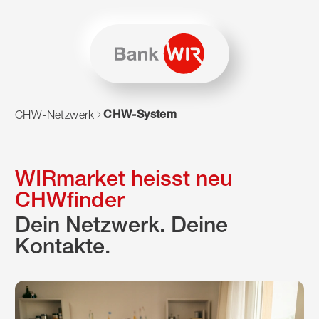
Zum Inhalt springen
Zur Sitemap navigieren
Zum Navigieren dieser Seite wird JavaScript benötigt. Alte
CHW-System
CHW-Netzwerk
WIRmarket heisst neu
CHWfinder
Dein Netzwerk. Deine
Kontakte.