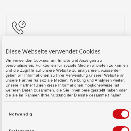
Rückruf vereinbaren
Diese Webseite verwendet Cookies
Lass uns einen Termin finden.
Wir verwenden Cookies, um Inhalte und Anzeigen zu
personalisieren, Funktionen für soziale Medien anbieten zu können
Mehr erfahren
und die Zugriffe auf unsere Website zu analysieren. Ausserdem
geben wir Informationen zu Ihrer Verwendung unserer Website an
unsere Partner für soziale Medien, Werbung und Analysen weiter.
Unsere Partner führen diese Informationen möglicherweise mit
weiteren Daten zusammen, die Sie ihnen bereitgestellt haben oder
die sie im Rahmen Ihrer Nutzung der Dienste gesammelt haben.
Einwilligungsauswahl
Notwendig
Kontaktformular
Sende uns dein Anliegen per E-Mail.
Präferenzen