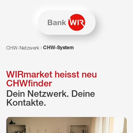
Zum Inhalt springen
Zur Sitemap navigieren
Zum Navigieren dieser Seite wird JavaScript benötigt. Alte
CHW-System
CHW-Netzwerk
WIRmarket heisst neu
CHWfinder
Dein Netzwerk. Deine
Kontakte.