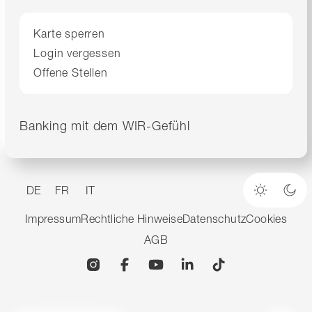
Karte sperren
Login vergessen
Offene Stellen
Banking mit dem WIR-Gefühl
DE
FR
IT
Heller M
Dun
Impressum
Rechtliche Hinweise
Datenschutz
Cookies
AGB
Instagram
Facebook
YouTube
Linkedin
TikTok