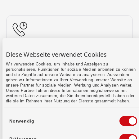
Rückruf vereinbaren
Diese Webseite verwendet Cookies
Lass uns einen Termin finden.
Wir verwenden Cookies, um Inhalte und Anzeigen zu
personalisieren, Funktionen für soziale Medien anbieten zu können
Mehr erfahren
und die Zugriffe auf unsere Website zu analysieren. Ausserdem
geben wir Informationen zu Ihrer Verwendung unserer Website an
unsere Partner für soziale Medien, Werbung und Analysen weiter.
Unsere Partner führen diese Informationen möglicherweise mit
weiteren Daten zusammen, die Sie ihnen bereitgestellt haben oder
die sie im Rahmen Ihrer Nutzung der Dienste gesammelt haben.
Einwilligungsauswahl
Notwendig
Kontaktformular
Sende uns dein Anliegen per E-Mail.
Präferenzen