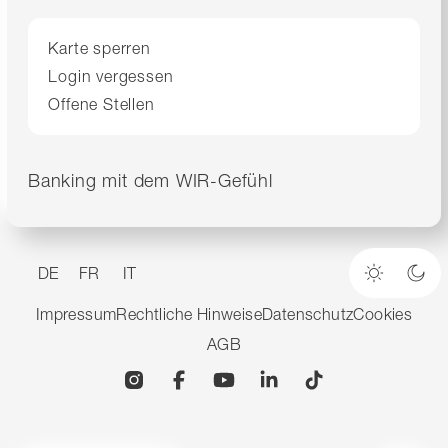
Karte sperren
Login vergessen
Offene Stellen
Banking mit dem WIR-Gefühl
DE
FR
IT
Heller M
Dun
Impressum
Rechtliche Hinweise
Datenschutz
Cookies
AGB
Instagram
Facebook
YouTube
Linkedin
TikTok