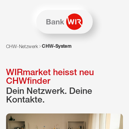
Zum Inhalt springen
Zur Sitemap navigieren
Zum Navigieren dieser Seite wird JavaScript benötigt. Alte
CHW-System
CHW-Netzwerk
WIRmarket heisst neu
CHWfinder
Dein Netzwerk. Deine
Kontakte.