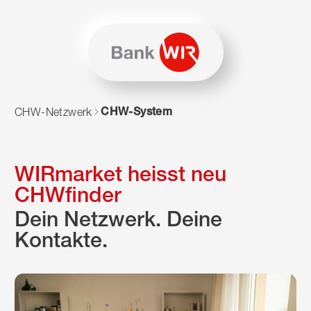
Zum Inhalt springen
Zur Sitemap navigieren
Zum Navigieren dieser Seite wird JavaScript benötigt. Alte
CHW-System
CHW-Netzwerk
WIRmarket heisst neu
CHWfinder
Dein Netzwerk. Deine
Kontakte.