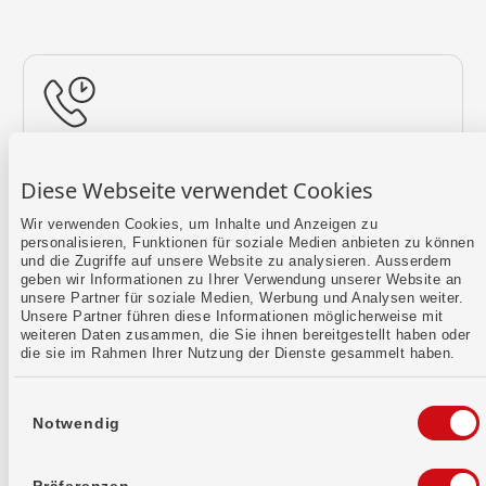
Rückruf vereinbaren
Diese Webseite verwendet Cookies
Lass uns einen Termin finden.
Wir verwenden Cookies, um Inhalte und Anzeigen zu
personalisieren, Funktionen für soziale Medien anbieten zu können
Mehr erfahren
und die Zugriffe auf unsere Website zu analysieren. Ausserdem
geben wir Informationen zu Ihrer Verwendung unserer Website an
unsere Partner für soziale Medien, Werbung und Analysen weiter.
Unsere Partner führen diese Informationen möglicherweise mit
weiteren Daten zusammen, die Sie ihnen bereitgestellt haben oder
die sie im Rahmen Ihrer Nutzung der Dienste gesammelt haben.
Einwilligungsauswahl
Notwendig
Kontaktformular
Sende uns dein Anliegen per E-Mail.
Präferenzen