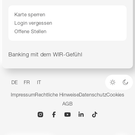
Karte sperren
Login vergessen
Offene Stellen
Banking mit dem WIR-Gefühl
DE
FR
IT
Heller M
Dun
Impressum
Rechtliche Hinweise
Datenschutz
Cookies
AGB
Instagram
Facebook
YouTube
Linkedin
TikTok