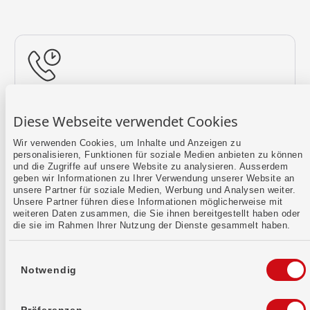
Rückruf vereinbaren
Diese Webseite verwendet Cookies
Lass uns einen Termin finden.
Wir verwenden Cookies, um Inhalte und Anzeigen zu
personalisieren, Funktionen für soziale Medien anbieten zu können
Mehr erfahren
und die Zugriffe auf unsere Website zu analysieren. Ausserdem
geben wir Informationen zu Ihrer Verwendung unserer Website an
unsere Partner für soziale Medien, Werbung und Analysen weiter.
Unsere Partner führen diese Informationen möglicherweise mit
weiteren Daten zusammen, die Sie ihnen bereitgestellt haben oder
die sie im Rahmen Ihrer Nutzung der Dienste gesammelt haben.
Einwilligungsauswahl
Notwendig
Kontaktformular
Sende uns dein Anliegen per E-Mail.
Präferenzen