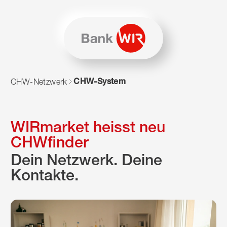
Zum Inhalt springen
Zur Sitemap navigieren
Zum Navigieren dieser Seite wird JavaScript benötigt. Alte
CHW-System
CHW-Netzwerk
WIRmarket heisst neu
CHWfinder
Dein Netzwerk. Deine
Kontakte.