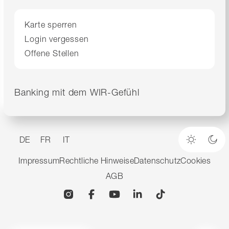
Karte sperren
Login vergessen
Offene Stellen
Banking mit dem WIR-Gefühl
DE
FR
IT
Heller M
Dun
Impressum
Rechtliche Hinweise
Datenschutz
Cookies
AGB
Instagram
Facebook
YouTube
Linkedin
TikTok