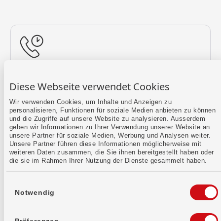
Rückruf vereinbaren
Diese Webseite verwendet Cookies
Lass uns einen Termin finden.
Wir verwenden Cookies, um Inhalte und Anzeigen zu
personalisieren, Funktionen für soziale Medien anbieten zu können
Mehr erfahren
und die Zugriffe auf unsere Website zu analysieren. Ausserdem
geben wir Informationen zu Ihrer Verwendung unserer Website an
unsere Partner für soziale Medien, Werbung und Analysen weiter.
Unsere Partner führen diese Informationen möglicherweise mit
weiteren Daten zusammen, die Sie ihnen bereitgestellt haben oder
die sie im Rahmen Ihrer Nutzung der Dienste gesammelt haben.
Einwilligungsauswahl
Notwendig
Kontaktformular
Sende uns dein Anliegen per E-Mail.
Präferenzen