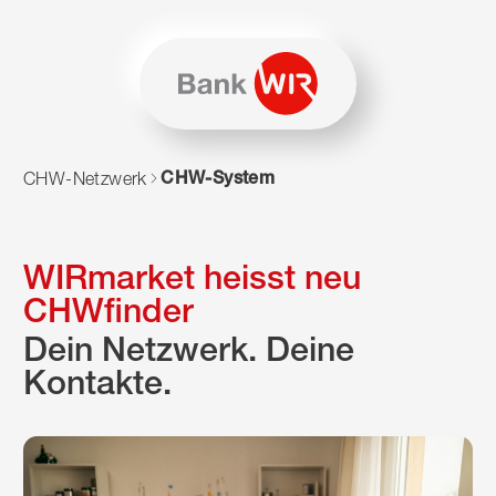
Zum Inhalt springen
Zur Sitemap navigieren
Zum Navigieren dieser Seite wird JavaScript benötigt. Alte
CHW-System
CHW-Netzwerk
WIRmarket heisst neu
CHWfinder
Dein Netzwerk. Deine
Kontakte.