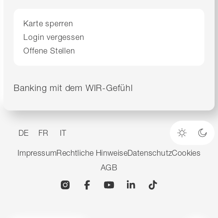
Karte sperren
Login vergessen
Offene Stellen
Banking mit dem WIR-Gefühl
DE
FR
IT
Heller M
Dun
Impressum
Rechtliche Hinweise
Datenschutz
Cookies
AGB
Instagram
Facebook
YouTube
Linkedin
TikTok