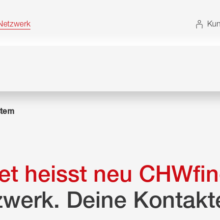
t. Alternativ können Sie die Sitemap ohne JavaScript
etzwerk
Kun
tem
t heisst neu CHWfin
zwerk. Deine Kontakt