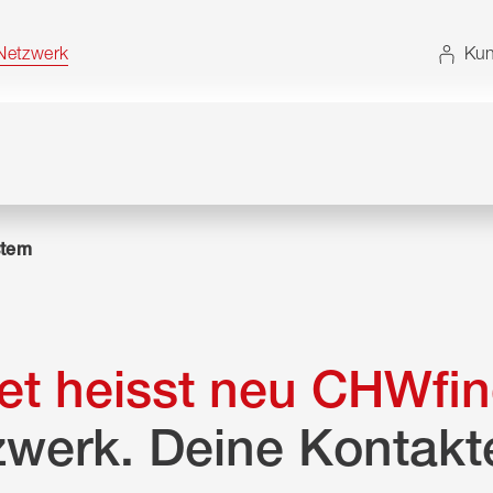
t. Alternativ können Sie die Sitemap ohne JavaScript
etzwerk
Kun
tem
t heisst neu CHWfin
zwerk. Deine Kontakt