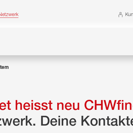
t. Alternativ können Sie die Sitemap ohne JavaScript
etzwerk
Kun
tem
t heisst neu CHWfin
zwerk. Deine Kontakt