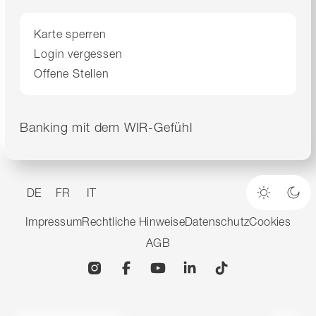
Karte sperren
Login vergessen
Offene Stellen
Banking mit dem WIR-Gefühl
DE
FR
IT
Heller M
Dun
Impressum
Rechtliche Hinweise
Datenschutz
Cookies
AGB
Instagram
Facebook
YouTube
Linkedin
TikTok