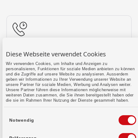
Rückruf vereinbaren
Diese Webseite verwendet Cookies
Lass uns einen Termin finden.
Wir verwenden Cookies, um Inhalte und Anzeigen zu
personalisieren, Funktionen für soziale Medien anbieten zu können
Mehr erfahren
und die Zugriffe auf unsere Website zu analysieren. Ausserdem
geben wir Informationen zu Ihrer Verwendung unserer Website an
unsere Partner für soziale Medien, Werbung und Analysen weiter.
Unsere Partner führen diese Informationen möglicherweise mit
weiteren Daten zusammen, die Sie ihnen bereitgestellt haben oder
die sie im Rahmen Ihrer Nutzung der Dienste gesammelt haben.
Einwilligungsauswahl
Notwendig
Kontaktformular
Sende uns dein Anliegen per E-Mail.
Präferenzen