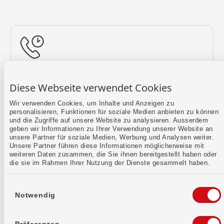
Rückruf vereinbaren
Diese Webseite verwendet Cookies
Lass uns einen Termin finden.
Wir verwenden Cookies, um Inhalte und Anzeigen zu
personalisieren, Funktionen für soziale Medien anbieten zu können
Mehr erfahren
und die Zugriffe auf unsere Website zu analysieren. Ausserdem
geben wir Informationen zu Ihrer Verwendung unserer Website an
unsere Partner für soziale Medien, Werbung und Analysen weiter.
Unsere Partner führen diese Informationen möglicherweise mit
weiteren Daten zusammen, die Sie ihnen bereitgestellt haben oder
die sie im Rahmen Ihrer Nutzung der Dienste gesammelt haben.
Einwilligungsauswahl
Notwendig
Kontaktformular
Sende uns dein Anliegen per E-Mail.
Präferenzen