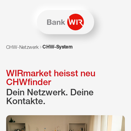
Zum Inhalt springen
Zur Sitemap navigieren
Zum Navigieren dieser Seite wird JavaScript benötigt. Alte
CHW-System
CHW-Netzwerk
WIRmarket heisst neu
CHWfinder
Dein Netzwerk. Deine
Kontakte.