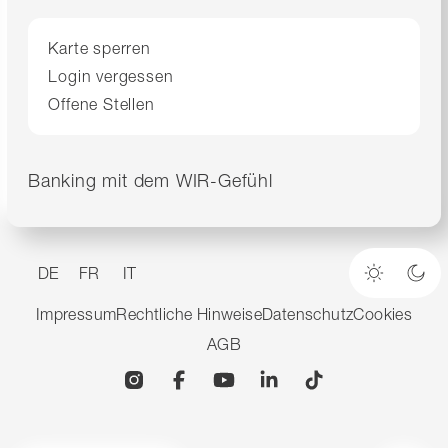
Karte sperren
Login vergessen
Offene Stellen
Banking mit dem WIR-Gefühl
DE
FR
IT
Heller M
Dun
Impressum
Rechtliche Hinweise
Datenschutz
Cookies
AGB
Instagram
Facebook
YouTube
Linkedin
TikTok