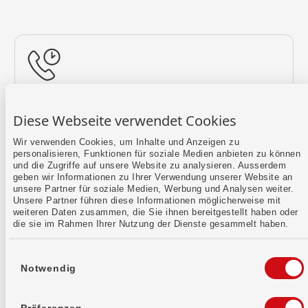
Rückruf vereinbaren
Diese Webseite verwendet Cookies
Lass uns einen Termin finden.
Wir verwenden Cookies, um Inhalte und Anzeigen zu
personalisieren, Funktionen für soziale Medien anbieten zu können
Mehr erfahren
und die Zugriffe auf unsere Website zu analysieren. Ausserdem
geben wir Informationen zu Ihrer Verwendung unserer Website an
unsere Partner für soziale Medien, Werbung und Analysen weiter.
Unsere Partner führen diese Informationen möglicherweise mit
weiteren Daten zusammen, die Sie ihnen bereitgestellt haben oder
die sie im Rahmen Ihrer Nutzung der Dienste gesammelt haben.
Einwilligungsauswahl
Notwendig
Kontaktformular
Sende uns dein Anliegen per E-Mail.
Präferenzen