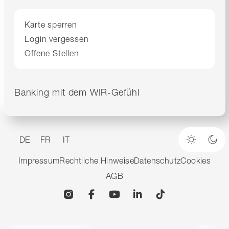
Karte sperren
Login vergessen
Offene Stellen
Banking mit dem WIR-Gefühl
DE
FR
IT
Heller M
Dun
Impressum
Rechtliche Hinweise
Datenschutz
Cookies
AGB
Instagram
Facebook
YouTube
Linkedin
TikTok