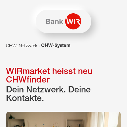
Zum Inhalt springen
Zur Sitemap navigieren
Zum Navigieren dieser Seite wird JavaScript benötigt. Alte
CHW-System
CHW-Netzwerk
WIRmarket heisst neu
CHWfinder
Dein Netzwerk. Deine
Kontakte.