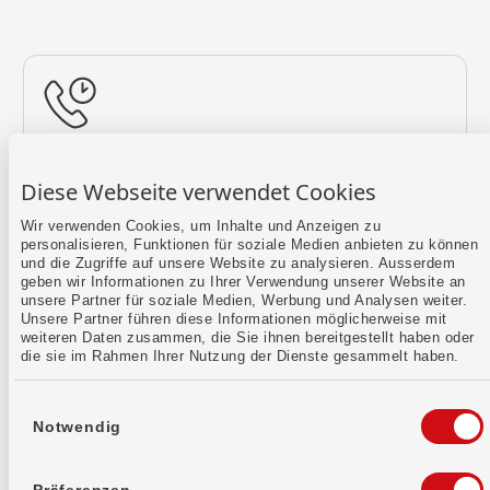
Rückruf vereinbaren
Diese Webseite verwendet Cookies
Lass uns einen Termin finden.
Wir verwenden Cookies, um Inhalte und Anzeigen zu
personalisieren, Funktionen für soziale Medien anbieten zu können
Mehr erfahren
und die Zugriffe auf unsere Website zu analysieren. Ausserdem
geben wir Informationen zu Ihrer Verwendung unserer Website an
unsere Partner für soziale Medien, Werbung und Analysen weiter.
Unsere Partner führen diese Informationen möglicherweise mit
weiteren Daten zusammen, die Sie ihnen bereitgestellt haben oder
die sie im Rahmen Ihrer Nutzung der Dienste gesammelt haben.
Einwilligungsauswahl
Notwendig
Kontaktformular
Sende uns dein Anliegen per E-Mail.
Präferenzen