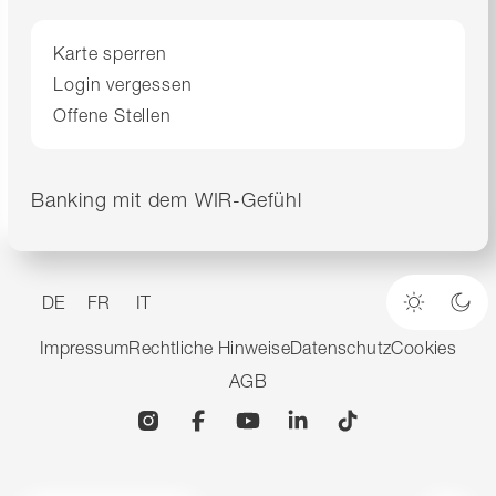
Karte sperren
Login vergessen
Offene Stellen
Banking mit dem WIR-Gefühl
DE
FR
IT
Heller M
Dun
Impressum
Rechtliche Hinweise
Datenschutz
Cookies
AGB
Instagram
Facebook
YouTube
Linkedin
TikTok