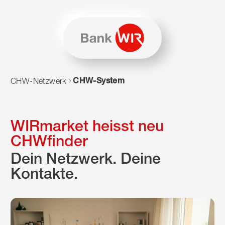
Zum Inhalt springen
Zur Sitemap navigieren
Zum Navigieren dieser Seite wird JavaScript benötigt. Alte
CHW-System
CHW-Netzwerk
WIRmarket heisst neu
CHWfinder
Dein Netzwerk. Deine
Kontakte.