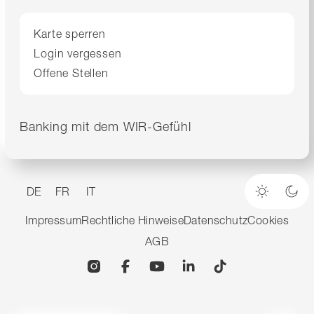
Karte sperren
Login vergessen
Offene Stellen
Banking mit dem WIR-Gefühl
DE
FR
IT
Heller M
Dun
Impressum
Rechtliche Hinweise
Datenschutz
Cookies
AGB
Instagram
Facebook
YouTube
Linkedin
TikTok