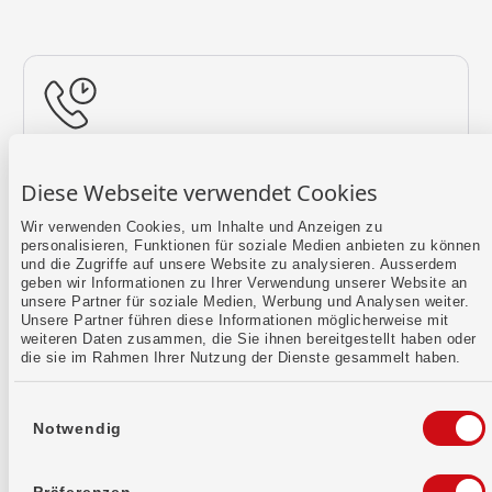
Rückruf vereinbaren
Diese Webseite verwendet Cookies
Lass uns einen Termin finden.
Wir verwenden Cookies, um Inhalte und Anzeigen zu
personalisieren, Funktionen für soziale Medien anbieten zu können
Mehr erfahren
und die Zugriffe auf unsere Website zu analysieren. Ausserdem
geben wir Informationen zu Ihrer Verwendung unserer Website an
unsere Partner für soziale Medien, Werbung und Analysen weiter.
Unsere Partner führen diese Informationen möglicherweise mit
weiteren Daten zusammen, die Sie ihnen bereitgestellt haben oder
die sie im Rahmen Ihrer Nutzung der Dienste gesammelt haben.
Einwilligungsauswahl
Notwendig
Kontaktformular
Sende uns dein Anliegen per E-Mail.
Präferenzen