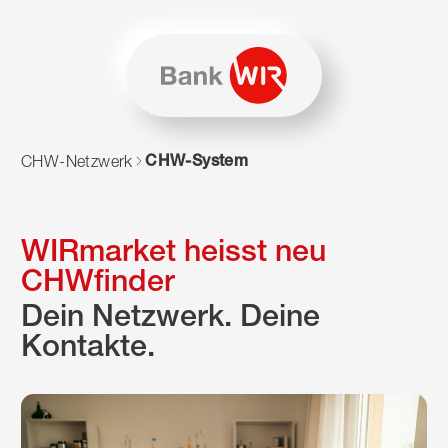
Zum Inhalt springen
Zur Sitemap navigieren
Zum Navigieren dieser Seite wird JavaScript benötigt. Alte
CHW-System
CHW-Netzwerk
WIRmarket heisst neu
CHWfinder
Dein Netzwerk. Deine
Kontakte.