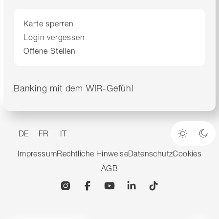
Karte sperren
Login vergessen
Offene Stellen
Banking mit dem WIR-Gefühl
DE
FR
IT
Heller M
Dun
Impressum
Rechtliche Hinweise
Datenschutz
Cookies
AGB
Instagram
Facebook
YouTube
Linkedin
TikTok