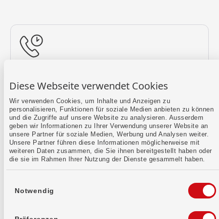
Rückruf vereinbaren
Diese Webseite verwendet Cookies
Lass uns einen Termin finden.
Wir verwenden Cookies, um Inhalte und Anzeigen zu
personalisieren, Funktionen für soziale Medien anbieten zu können
Mehr erfahren
und die Zugriffe auf unsere Website zu analysieren. Ausserdem
geben wir Informationen zu Ihrer Verwendung unserer Website an
unsere Partner für soziale Medien, Werbung und Analysen weiter.
Unsere Partner führen diese Informationen möglicherweise mit
weiteren Daten zusammen, die Sie ihnen bereitgestellt haben oder
die sie im Rahmen Ihrer Nutzung der Dienste gesammelt haben.
Einwilligungsauswahl
Notwendig
Kontaktformular
Sende uns dein Anliegen per E-Mail.
Präferenzen