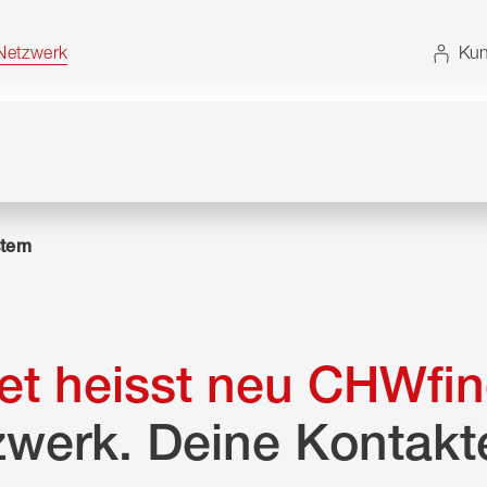
t. Alternativ können Sie die Sitemap ohne JavaScript
etzwerk
Kun
tem
t heisst neu CHWfin
zwerk. Deine Kontakt