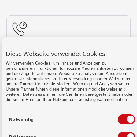
Rückruf vereinbaren
Diese Webseite verwendet Cookies
Lass uns einen Termin finden.
Wir verwenden Cookies, um Inhalte und Anzeigen zu
personalisieren, Funktionen für soziale Medien anbieten zu können
Mehr erfahren
und die Zugriffe auf unsere Website zu analysieren. Ausserdem
geben wir Informationen zu Ihrer Verwendung unserer Website an
unsere Partner für soziale Medien, Werbung und Analysen weiter.
Unsere Partner führen diese Informationen möglicherweise mit
weiteren Daten zusammen, die Sie ihnen bereitgestellt haben oder
die sie im Rahmen Ihrer Nutzung der Dienste gesammelt haben.
Einwilligungsauswahl
Notwendig
Kontaktformular
Sende uns dein Anliegen per E-Mail.
Präferenzen