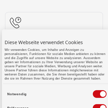
Rückruf vereinbaren
Diese Webseite verwendet Cookies
Lass uns einen Termin finden.
Wir verwenden Cookies, um Inhalte und Anzeigen zu
personalisieren, Funktionen für soziale Medien anbieten zu können
Mehr erfahren
und die Zugriffe auf unsere Website zu analysieren. Ausserdem
geben wir Informationen zu Ihrer Verwendung unserer Website an
unsere Partner für soziale Medien, Werbung und Analysen weiter.
Unsere Partner führen diese Informationen möglicherweise mit
weiteren Daten zusammen, die Sie ihnen bereitgestellt haben oder
die sie im Rahmen Ihrer Nutzung der Dienste gesammelt haben.
Einwilligungsauswahl
Notwendig
Kontaktformular
Sende uns dein Anliegen per E-Mail.
Präferenzen