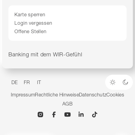
Karte sperren
Login vergessen
Offene Stellen
Banking mit dem WIR-Gefühl
DE
FR
IT
Heller M
Dun
Impressum
Rechtliche Hinweise
Datenschutz
Cookies
AGB
Instagram
Facebook
YouTube
Linkedin
TikTok