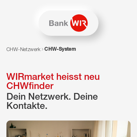
Zum Inhalt springen
Zur Sitemap navigieren
Zum Navigieren dieser Seite wird JavaScript benötigt. Alte
CHW-System
CHW-Netzwerk
WIRmarket heisst neu
CHWfinder
Dein Netzwerk. Deine
Kontakte.