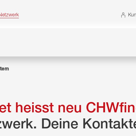
t. Alternativ können Sie die Sitemap ohne JavaScript
etzwerk
Kun
tem
t heisst neu CHWfin
zwerk. Deine Kontakt