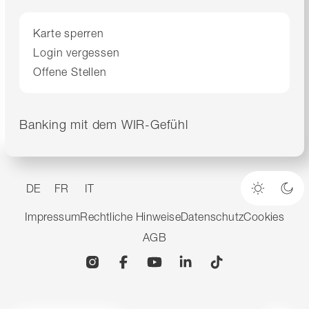
Karte sperren
Login vergessen
Offene Stellen
Banking mit dem WIR-Gefühl
DE
FR
IT
Heller M
Dun
Impressum
Rechtliche Hinweise
Datenschutz
Cookies
AGB
Instagram
Facebook
YouTube
Linkedin
TikTok