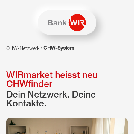
Zum Inhalt springen
Zur Sitemap navigieren
Zum Navigieren dieser Seite wird JavaScript benötigt. Alte
CHW-System
CHW-Netzwerk
WIRmarket heisst neu
CHWfinder
Dein Netzwerk. Deine
Kontakte.