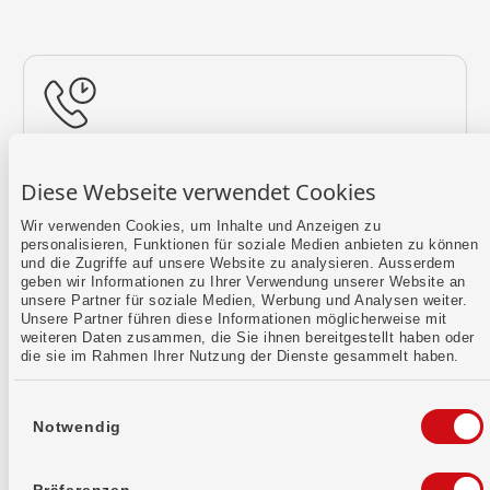
Rückruf vereinbaren
Diese Webseite verwendet Cookies
Lass uns einen Termin finden.
Wir verwenden Cookies, um Inhalte und Anzeigen zu
personalisieren, Funktionen für soziale Medien anbieten zu können
Mehr erfahren
und die Zugriffe auf unsere Website zu analysieren. Ausserdem
geben wir Informationen zu Ihrer Verwendung unserer Website an
unsere Partner für soziale Medien, Werbung und Analysen weiter.
Unsere Partner führen diese Informationen möglicherweise mit
weiteren Daten zusammen, die Sie ihnen bereitgestellt haben oder
die sie im Rahmen Ihrer Nutzung der Dienste gesammelt haben.
Einwilligungsauswahl
Notwendig
Kontaktformular
Sende uns dein Anliegen per E-Mail.
Präferenzen