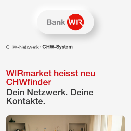
Zum Inhalt springen
Zur Sitemap navigieren
Zum Navigieren dieser Seite wird JavaScript benötigt. Alte
CHW-System
CHW-Netzwerk
WIRmarket heisst neu
CHWfinder
Dein Netzwerk. Deine
Kontakte.