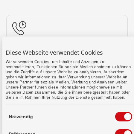
Rückruf vereinbaren
Diese Webseite verwendet Cookies
Lass uns einen Termin finden.
Wir verwenden Cookies, um Inhalte und Anzeigen zu
personalisieren, Funktionen für soziale Medien anbieten zu können
Mehr erfahren
und die Zugriffe auf unsere Website zu analysieren. Ausserdem
geben wir Informationen zu Ihrer Verwendung unserer Website an
unsere Partner für soziale Medien, Werbung und Analysen weiter.
Unsere Partner führen diese Informationen möglicherweise mit
weiteren Daten zusammen, die Sie ihnen bereitgestellt haben oder
die sie im Rahmen Ihrer Nutzung der Dienste gesammelt haben.
Einwilligungsauswahl
Notwendig
Kontaktformular
Sende uns dein Anliegen per E-Mail.
Präferenzen