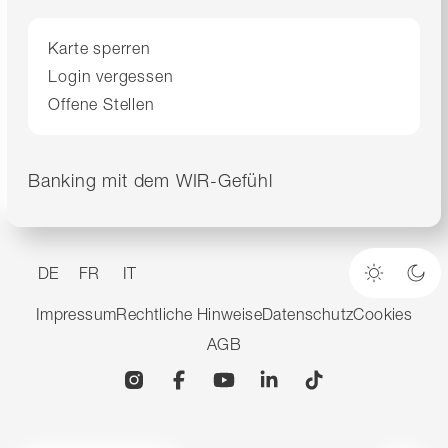
Karte sperren
Login vergessen
Offene Stellen
Banking mit dem WIR-Gefühl
DE
FR
IT
Heller M
Dun
Impressum
Rechtliche Hinweise
Datenschutz
Cookies
AGB
Instagram
Facebook
YouTube
Linkedin
TikTok