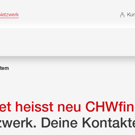
t. Alternativ können Sie die Sitemap ohne JavaScript
etzwerk
Kun
tem
t heisst neu CHWfin
zwerk. Deine Kontakt