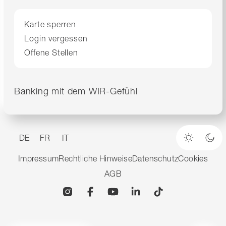
Karte sperren
Login vergessen
Offene Stellen
Banking mit dem WIR-Gefühl
DE
FR
IT
Heller M
Dun
Impressum
Rechtliche Hinweise
Datenschutz
Cookies
AGB
Instagram
Facebook
YouTube
Linkedin
TikTok