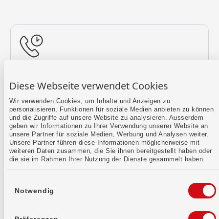
Rückruf vereinbaren
Diese Webseite verwendet Cookies
Lass uns einen Termin finden.
Wir verwenden Cookies, um Inhalte und Anzeigen zu
personalisieren, Funktionen für soziale Medien anbieten zu können
Mehr erfahren
und die Zugriffe auf unsere Website zu analysieren. Ausserdem
geben wir Informationen zu Ihrer Verwendung unserer Website an
unsere Partner für soziale Medien, Werbung und Analysen weiter.
Unsere Partner führen diese Informationen möglicherweise mit
weiteren Daten zusammen, die Sie ihnen bereitgestellt haben oder
die sie im Rahmen Ihrer Nutzung der Dienste gesammelt haben.
Einwilligungsauswahl
Notwendig
Kontaktformular
Sende uns dein Anliegen per E-Mail.
Präferenzen