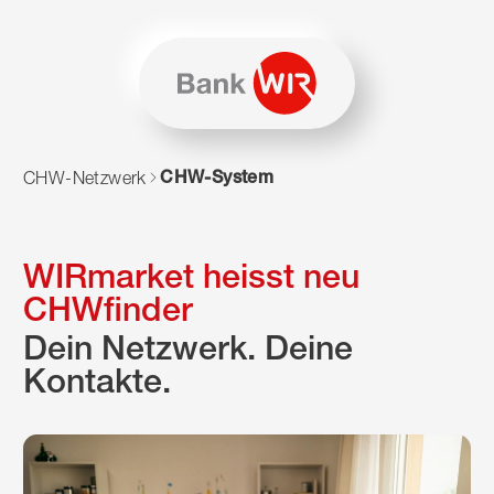
Zum Inhalt springen
Zur Sitemap navigieren
Zum Navigieren dieser Seite wird JavaScript benötigt. Alte
CHW-System
CHW-Netzwerk
WIRmarket heisst neu
CHWfinder
Dein Netzwerk. Deine
Kontakte.