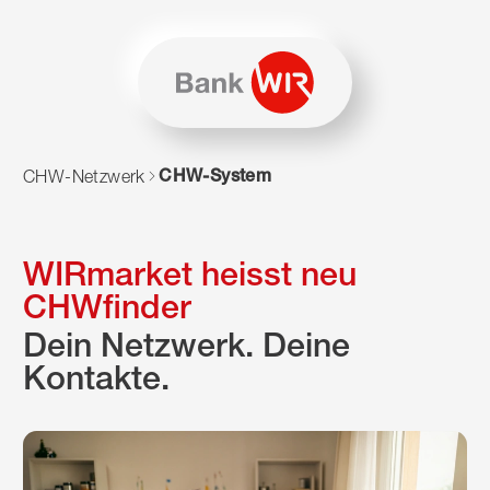
Zum Inhalt springen
Zur Sitemap navigieren
Zum Navigieren dieser Seite wird JavaScript benötigt. Alte
CHW-System
CHW-Netzwerk
WIRmarket heisst neu
CHWfinder
Dein Netzwerk. Deine
Kontakte.