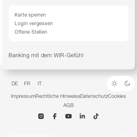
Karte sperren
Login vergessen
Offene Stellen
Banking mit dem WIR-Gefühl
DE
FR
IT
Heller M
Dun
Impressum
Rechtliche Hinweise
Datenschutz
Cookies
AGB
Instagram
Facebook
YouTube
Linkedin
TikTok