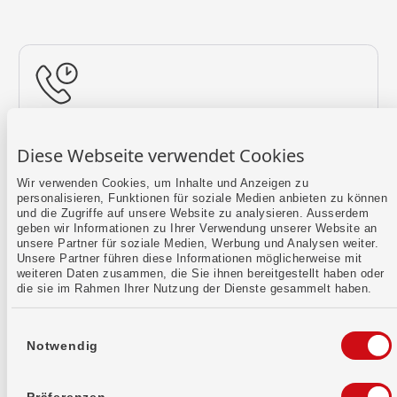
Rückruf vereinbaren
Diese Webseite verwendet Cookies
Lass uns einen Termin finden.
Wir verwenden Cookies, um Inhalte und Anzeigen zu
personalisieren, Funktionen für soziale Medien anbieten zu können
Mehr erfahren
und die Zugriffe auf unsere Website zu analysieren. Ausserdem
geben wir Informationen zu Ihrer Verwendung unserer Website an
unsere Partner für soziale Medien, Werbung und Analysen weiter.
Unsere Partner führen diese Informationen möglicherweise mit
weiteren Daten zusammen, die Sie ihnen bereitgestellt haben oder
die sie im Rahmen Ihrer Nutzung der Dienste gesammelt haben.
Einwilligungsauswahl
Notwendig
Kontaktformular
Sende uns dein Anliegen per E-Mail.
Präferenzen