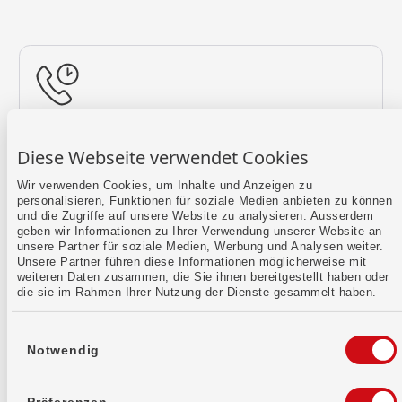
Rückruf vereinbaren
Diese Webseite verwendet Cookies
Lass uns einen Termin finden.
Wir verwenden Cookies, um Inhalte und Anzeigen zu
personalisieren, Funktionen für soziale Medien anbieten zu können
Mehr erfahren
und die Zugriffe auf unsere Website zu analysieren. Ausserdem
geben wir Informationen zu Ihrer Verwendung unserer Website an
unsere Partner für soziale Medien, Werbung und Analysen weiter.
Unsere Partner führen diese Informationen möglicherweise mit
weiteren Daten zusammen, die Sie ihnen bereitgestellt haben oder
die sie im Rahmen Ihrer Nutzung der Dienste gesammelt haben.
Einwilligungsauswahl
Notwendig
Kontaktformular
Sende uns dein Anliegen per E-Mail.
Präferenzen