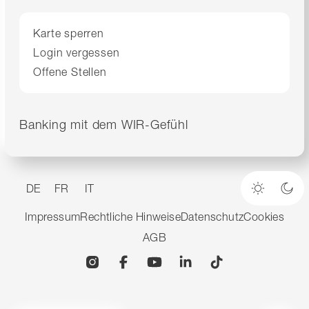
Karte sperren
Login vergessen
Offene Stellen
Banking mit dem WIR-Gefühl
DE
FR
IT
Heller M
Dun
Impressum
Rechtliche Hinweise
Datenschutz
Cookies
AGB
Instagram
Facebook
YouTube
Linkedin
TikTok