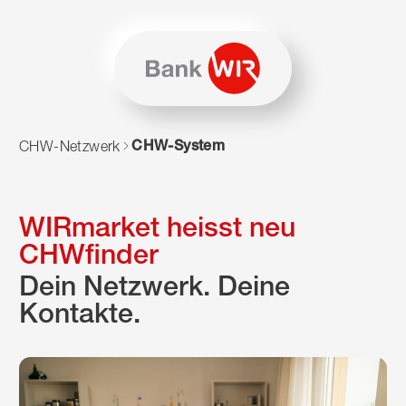
Zum Inhalt springen
Zur Sitemap navigieren
Zum Navigieren dieser Seite wird JavaScript benötigt. Alte
CHW-System
CHW-Netzwerk
WIRmarket heisst neu
CHWfinder
Dein Netzwerk. Deine
Kontakte.