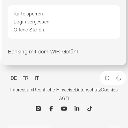
Karte sperren
Login vergessen
Offene Stellen
Banking mit dem WIR-Gefühl
DE
FR
IT
Heller M
Dun
Impressum
Rechtliche Hinweise
Datenschutz
Cookies
AGB
Instagram
Facebook
YouTube
Linkedin
TikTok