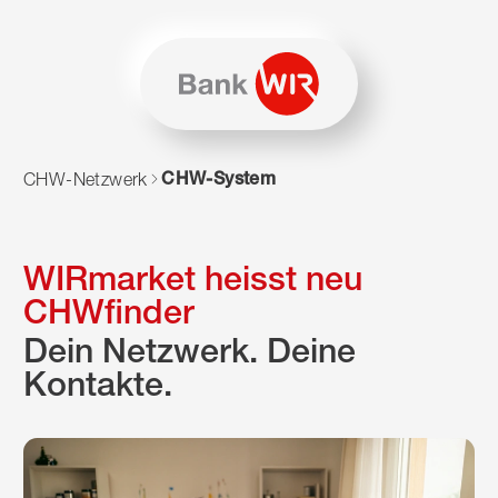
Zum Inhalt springen
Zur Sitemap navigieren
Zum Navigieren dieser Seite wird JavaScript benötigt. Alte
CHW-System
CHW-Netzwerk
WIRmarket heisst neu
CHWfinder
Dein Netzwerk. Deine
Kontakte.