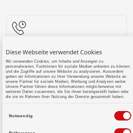
Rückruf vereinbaren
Diese Webseite verwendet Cookies
Lass uns einen Termin finden.
Wir verwenden Cookies, um Inhalte und Anzeigen zu
personalisieren, Funktionen für soziale Medien anbieten zu können
Mehr erfahren
und die Zugriffe auf unsere Website zu analysieren. Ausserdem
geben wir Informationen zu Ihrer Verwendung unserer Website an
unsere Partner für soziale Medien, Werbung und Analysen weiter.
Unsere Partner führen diese Informationen möglicherweise mit
weiteren Daten zusammen, die Sie ihnen bereitgestellt haben oder
die sie im Rahmen Ihrer Nutzung der Dienste gesammelt haben.
Einwilligungsauswahl
Notwendig
Kontaktformular
Sende uns dein Anliegen per E-Mail.
Präferenzen