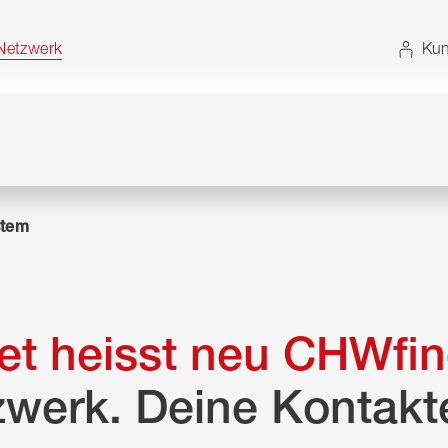
t. Alternativ können Sie die Sitemap ohne JavaScript
etzwerk
Kun
tem
t heisst neu CHWfin
zwerk. Deine Kontakt